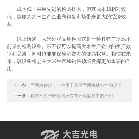
成本低：采用先进的检测技术，但其成本却相对较
低，能够为大米生产企业和销售市场带来更大的经济效
益。
综上所述，大米外观品质检测仪是一种具有广泛应用
前景的检测设备。它不仅可以提高大米生产企业的生产效
率和品质，同时也能够保障消费者的健康权益。相信在未
来，该设备将会在大米生产和销售领域发挥更加重要的作
用。
上一条：
面团拉伸仪：一种用于测量面团机械特性的仪器
下一条：
科普冷原子吸收测汞仪在环境监测中的应用