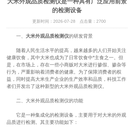
大米外观品质检测仪是一种具有广泛应用前景
的检测设备
更新时间：2026-07-28 点击量：
2700
一、
大米外观品质检测仪
的研发背景
随着人民生活水平的提高，越来越多的人们开始关注
健康饮食，其中大米也成为了日常饮食中*主食之一。但
是，在市场上，存在一些小商贩对大米进行掺假、掺杂等
行为，严重影响着消费者的健康。为了保障消费者的权
益，同时提高大米生产企业的生产效率和品质，科技工作
者们开发出了这种新型的大米外观品质检测仪。
二、大米外观品质检测仪的功能
它是一种集成化的检测设备，主要用于对大米的外观
品质进行检测。其主要功能如下：