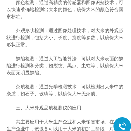
颜色检测：通过高精度的传感器和图像识别技术，可
以快速准确地检测出大米的颜色，确保大米的颜色符合国
家标准。
外观形状检测：通过图像处理技术，对大米的外观形
状进行检测，包括大小、长度、宽度等参数，以确保大米
形状正常。
缺陷检测：通过人工智能算法，可以对大米表面的缺
陷进行检测和分类，如裂纹、黑点、虫蛀等，以确保大米
表面无明显缺陷。
杂质检测：通过光学检测技术，可以检测出大米中的
杂质，如石子、玻璃等，以确保大米无杂质。
三、大米外观品质检测仪的应用
其主要应用于大米生产企业和大米销售市场。在大米
生产企业中，该设备可以用于大米的初加工阶段，对大米