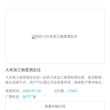
大米加工精度测定仪
大米加工精度测定仪是一款的大米加工精度检测仪器，提供数据
输出选择方式，用户可以通过历史查看界面，根据客户要求输出
检测结果，在Excel软件中对数据进行统计分析，质量结果的显示
更新时间：
2026-07-28
访问量：
17603
简单明晰。具有人工改判功能，对未识别及错判的米粒，通过人
厂商性质：
生产厂家
工辅助的方式能够进行重新识别或判定。
查看详细介绍