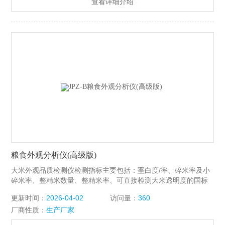
查看详细介绍
粮食外观分析仪(高级版)
大米外观品质检测仪检测指标主要包括：垩白度/率、碎米率及小
碎米率、整精米数量、整精米率、可直接检测大米透明度的国标
等级、大米颜色黄度指数和大米白度测定、黄粒米、杂质量、异
更新时间：
2026-04-02
访问量：
360
品种粒、不*粒（未成熟粒），及糯米的阴米率、病斑或黄变率。
厂商性质：
生产厂家
还可自动分析大米的裂纹率，糙米胚芽率、以及做碾精的内部控
制用（非国标所指的）