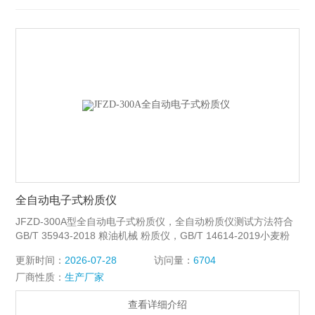
全自动电子式粉质仪
JFZD-300A型全自动电子式粉质仪，全自动粉质仪测试方法符合
GB/T 35943-2018 粮油机械 粉质仪，GB/T 14614-2019小麦粉
面团的物理特性 吸水量和流变学特性的测定 粉质仪法，是测试小
更新时间：
2026-07-28
访问量：
6704
麦粉面团流变学特性的专用仪器，也是当前我国各质量检测机构
厂商性质：
生产厂家
进行小麦粉品质分析应用较为广泛的仪器之一，可以为小麦育
种、制粉企业配麦配粉、保证产品质量稳定、以及指导新产品的
查看详细介绍
开发利用等方面提供重要信息。