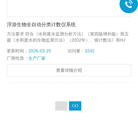
浮游生物全自动分类计数仪系统
方法要求:符合《水和废水监测分析方法》（第四版增补版）第五
篇《水和废水的生物监测方法》（2002年）、镜计数法》和HJ
1215-2021《水质浮游植物的测定 滤膜-显微镜计数法》的要求。
更新时间：
2026-03-25
访问量：
3242
2、成像通量≥4片计数框，4片计数框对焦拍照时间≤10分钟（20X
厂商性质：
生产厂家
物镜、各100个视野）。
查看详细介绍