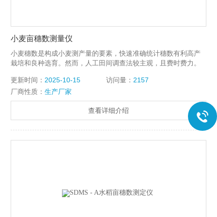
小麦亩穗数测量仪
小麦穗数是构成小麦测产量的要素，快速准确统计穗数有利高产
栽培和良种选育。然而，人工田间调查法较主观，且费时费力。
小麦亩穗数测量分析系统用深度学习Ai图像识别方法，只要垂直
更新时间：
2025-10-15
访问量：
2157
于麦地（4球分别位于视野长边附近）用任何方式对焦小麦后拍
厂商性质：
生产厂家
照，即可在小麦的杨花期、灌浆期、半成熟期快速精准地算出亩
穗数，以提高工作效率。广泛适用于各农科院、种子站、育种公
查看详细介绍
司、学校的小麦育种。