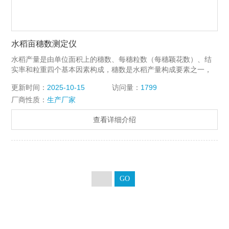
水稻亩穗数测定仪
水稻产量是由单位面积上的穗数、每穗粒数（每穗颖花数）、结
实率和粒重四个基本因素构成，穗数是水稻产量构成要素之一，
快速、准确地获取水稻穗数对智能测产意义重大。在实际应用
更新时间：
2025-10-15
访问量：
1799
中，水稻穗数的获取主要依靠人工统计，费时费力，而且主观性
厂商性质：
生产厂家
较高，缺乏统一的稻穗数量计算标准。该产品采用图像识别技
术、深度学习的方法，能够快速计算出亩穗数量，并能对数据进
查看详细介绍
行存储，大大提高了农业科研生产的效率。此系统可以测量水稻
的亩穗数、理论产量、种子数量和千粒重指标，为水稻的品种筛
选、水稻产量预测、产量基因定位和功能解析发挥着至关重要的
作用。