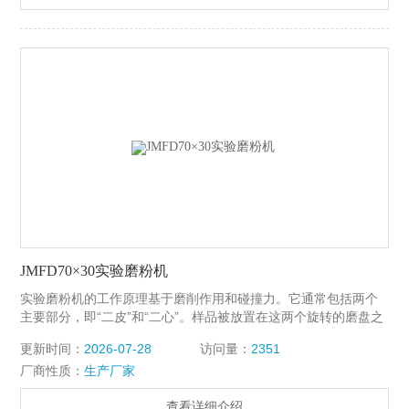
JMFD70×30实验磨粉机
实验磨粉机的工作原理基于磨削作用和碰撞力。它通常包括两个
主要部分，即“二皮”和“二心”。样品被放置在这两个旋转的磨盘之
间，当磨盘高速旋转时，它们之间的摩擦力将样品研磨成微小的
更新时间：
2026-07-28
访问量：
2351
颗粒。通过调整旋转速度和磨盘之间的距离，可以实现对样品粒
厂商性质：
生产厂家
度和性质的精确控制。
查看详细介绍