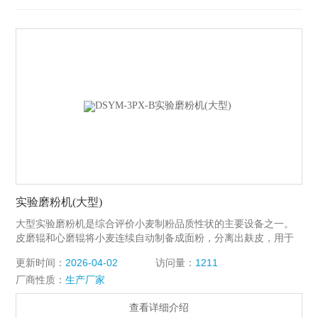
实验磨粉机(大型)
大型实验磨粉机是综合评价小麦制粉品质性状的主要设备之一。
皮磨辊和心磨辊将小麦连续自动制备成面粉，分离出麸皮，用于
确定小麦一次加工品质和出粉率；所得面粉可用于检测营养成分
更新时间：
2026-04-02
访问量：
1211
和加工品质（蛋白、面筋、降落数值、粉质、拉伸、吹泡、混合
厂商性质：
生产厂家
实验、稠度、粘度、揉混等）适用于GB/T 2057、GB/T 5506、
GB/T 17892、 GB/T 17893、GB/T14614、GB/T 14615、GB/T
查看详细介绍
21118、GB/T 8607、GB/T 8608、GB/T 5504、GB/T 10361、