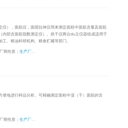
筋测定仪），面筋仪，面团拉伸仪用来测定面粉中面筋含量及面筋
（内部含面筋指数测定仪）、烘干仪两台du立仪器组成适用于
加工、粮油科研机构、粮食贮藏等部门。
厂商性质：
生产厂家
方便地进行样品分析。可精确测定面粉中湿（干）面筋的含
厂商性质：
生产厂家