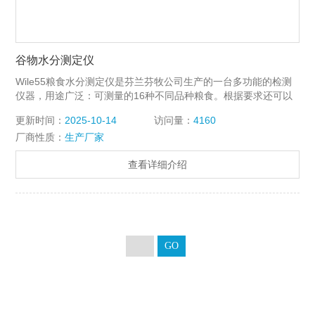
谷物水分测定仪
Wile55粮食水分测定仪是芬兰芬牧公司生产的一台多功能的检测
仪器，用途广泛：可测量的16种不同品种粮食。根据要求还可以
测量其它品种的粮食。测量范围对于谷物来说8-40%左右，油料
更新时间：
2025-10-14
访问量：
4160
作物5-25%。平均度±0.5%。
厂商性质：
生产厂家
查看详细介绍