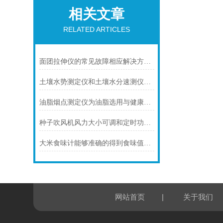
相关文章
RELATED ARTICLES
面团拉伸仪的常见故障相应解决方法详细说明
土壤水势测定仪和土壤水分速测仪的作用有什么区别？
油脂烟点测定仪为油脂选用与健康烹饪提供客观依据
种子吹风机风力大小可调和定时功能提高了种子净度分析的效率
大米食味计能够准确的得到食味值指标
|
网站首页
关于我们