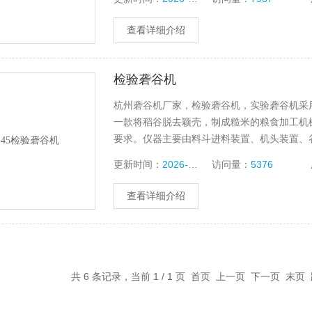
查看详细介绍
检验砻谷机
杭州砻谷机厂家，检验砻谷机，实验砻谷机采
一款将稻谷脱去颖壳，制成糙米的粮食加工机械,各项指
要求。仪器主要由料斗进料装置、机头装置、
更新时间：
2026-07-28
访问量：
5376
查看详细介绍
共 6 条记录，当前 1 / 1 页 首页 上一页 下一页 末