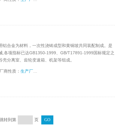
用铝合金为材料，一次性浇铸成型和黄铜坡共同装配制成。是
标已达GB1350-1999、GB/T17891-1999国标规定之
谷壳分离室、齿轮变速箱、机架等组成。
厂商性质：
生产厂家
页 跳转到第
页