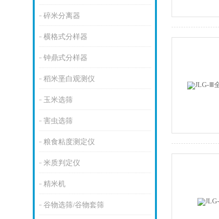
碎米分离器
横格式分样器
钟鼎式分样器
稻米垩白观测仪
玉米选筛
害虫选筛
粮食粘度测定仪
米质判定仪
精米机
谷物选筛/谷物套筛