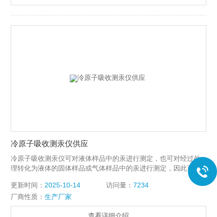
冷原子吸收测汞仪供应
冷原子吸收测汞仪可对液体样品中的汞进行测定，也可对经过处
理转化为液体的固体样品或气体样品中的汞进行测定，因此可广
泛用于环境监测、医疗卫生、食品检验、地质勘探及化学研究等
更新时间：
2025-10-14
访问量：
7234
领域对微量汞的分析测定。
厂商性质：
生产厂家
查看详细介绍