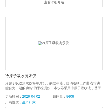
查看详细介绍
学研究等方面对微量汞的分析测定。
冷原子吸收测汞仪
冷原子吸收测汞仪将单片机，数据存储，自动绘制工作曲线等功
能合为一起的功能*的汞检测仪，本仪器采用冷原子吸收法，基于
元素汞在室温下，不加热的条件下，就可挥发成汞蒸气，并对波
更新时间：
2026-04-02
访问量：
5608
长253.7nm的紫外线具有强烈的吸收作用，在一定的范围内，汞
厂商性质：
生产厂家
的浓度和吸收值成正比，符合比尔定律。直接测量出汞的含量、
直接读取测量浓度。