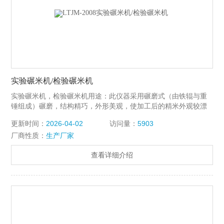
实验碾米机/检验碾米机
实验碾米机，检验碾米机用途：此仪器采用碾磨式（由铁辊与重
锤组成）碾磨，结构精巧，外形美观，使加工后的精米外观较漂
亮（采用磨削式（由砂辊组成）），具有脱壳出白率 高、取样量
更新时间：
2026-04-02
访问量：
5903
大、碎米 少、体现实际碾米效果、操作方便、飞尘 少、定时准
厂商性质：
生产厂家
确、直观、稳定性好、体积小等特点。
查看详细介绍