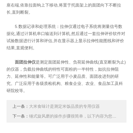
座右端,依靠拉面钩上下移动,将置于托面架上的面团向下不断拉
长,直到断裂。
5.数据记录和处理系统：拉伸仪通过电子系统将测量信号数
据化,通过计算机串口输送到计算机,然后通过一套拉伸评价软件对
试验数据进行计算和评估,并在显示器上显示拉伸性能图线和评价
结果,直观便利。
面团拉伸仪
是测定面团延伸性、负荷延伸曲线(直至断裂为止)
的仪器，负载拉伸曲线的特性可面粉的一半特性，如抗拉伸阻
力、延伸性和能量等。可广泛用于小麦品质、面团改进剂的研
究。广泛应用于各级质检机构、粮食企业、农业、食品加工及科
研院校等。
上一条：
大米食味计是测定米饭品质的专用仪器
下一条：
锤式旋风磨的操作步骤很简单，以下内容为您说明