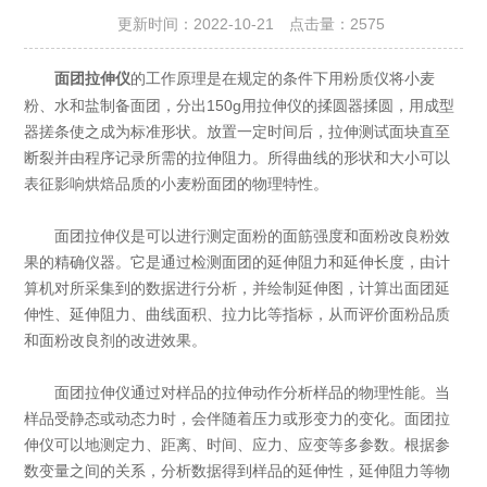
更新时间：2022-10-21 点击量：
2575
的工作原理是在规定的条件下用粉质仪将小麦
面团拉伸仪
粉、水和盐制备面团，分出150g用拉伸仪的揉圆器揉圆，用成型
器搓条使之成为标准形状。放置一定时间后，拉伸测试面块直至
断裂并由程序记录所需的拉伸阻力。所得曲线的形状和大小可以
表征影响烘焙品质的小麦粉面团的物理特性。
面团拉伸仪是可以进行测定面粉的面筋强度和面粉改良粉效
果的精确仪器。它是通过检测面团的延伸阻力和延伸长度，由计
算机对所采集到的数据进行分析，并绘制延伸图，计算出面团延
伸性、延伸阻力、曲线面积、拉力比等指标，从而评价面粉品质
和面粉改良剂的改进效果。
面团拉伸仪通过对样品的拉伸动作分析样品的物理性能。当
样品受静态或动态力时，会伴随着压力或形变力的变化。面团拉
伸仪可以地测定力、距离、时间、应力、应变等多参数。根据参
数变量之间的关系，分析数据得到样品的延伸性，延伸阻力等物