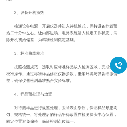
2、设备开机预热
接通设备电源，开启仪器并进入待机模式，保持设备静置预
热二十分钟左右。让内部磁场、电路系统进入稳定工作状态，消
除开机初始偏差，为精准检测奠定基础。
3、标准曲线校准
按照检测规范，选取对应标准样品放入检测区域，完成设备
校准操作。通过标准样品修正仪器参数，抵消环境与设备细微偏
差，确保仪器检测基准贴合实验标准。
4、样品预处理与放置
对待测样品进行规整处理，去除表面杂质，保证样品形态均
匀、规格统一。将处理后的样品平稳放置在检测探头中心位置，
固定位置避免偏移，保证检测点位统一。