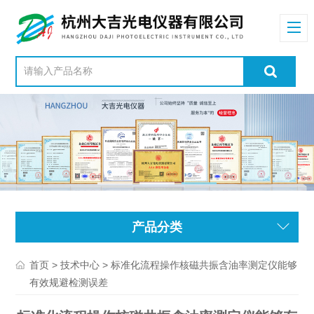
产品分类
>
> 标准化流程操作核磁共振含油率测定仪能够
首页
技术中心
有效规避检测误差