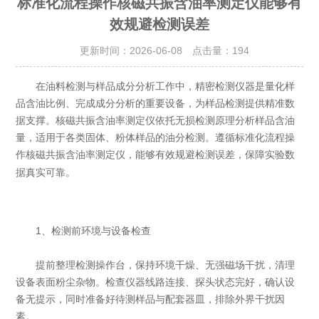
标准化流程操作核磁共振含油率测定仪能够有
效规避检测误差
更新时间：2026-06-08 点击量：
194
在油料检测与样品成分分析工作中，精密检测仪器是量化样
品含油比例、完成成分分析的重要设备，为样品检测提供精准数
据支撑。核磁共振含油率测定仪依托无损检测原理分析样品含油
量，适用于各类固体、粉体样品的油分检测。遵循标准化流程操
作
，能够有效规避检测误差，保障实验数
核磁共振含油率测定仪
据真实可靠。
1、检测前环境与设备检查
提前整理检测操作台，保持环境干燥、无强磁场干扰，清理
设备表面粉尘杂物。检查仪器线路连接、探头状态完好，确认设
备无提示，同时准备好待测样品与配套器皿，排除外界干扰因
素。