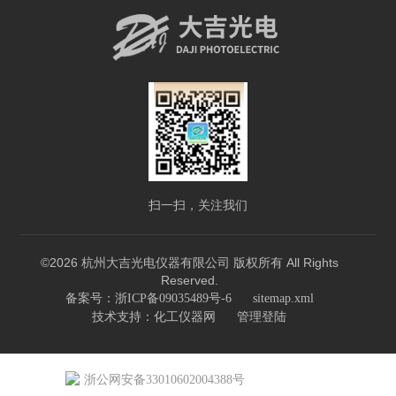
扫一扫，关注我们
©2026 杭州大吉光电仪器有限公司 版权所有 All Rights
Reserved.
备案号：浙ICP备09035489号-6
sitemap.xml
技术支持：
化工仪器网
管理登陆
浙公网安备33010602004388号