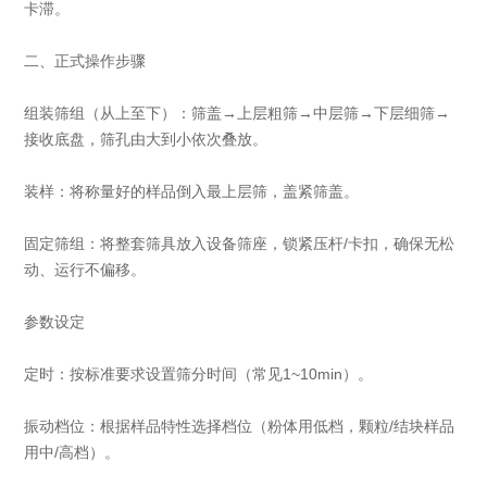
卡滞。
二、正式操作步骤
组装筛组（从上至下）：筛盖→上层粗筛→中层筛→下层细筛→
接收底盘，筛孔由大到小依次叠放。
装样：将称量好的样品倒入最上层筛，盖紧筛盖。
固定筛组：将整套筛具放入设备筛座，锁紧压杆/卡扣，确保无松
动、运行不偏移。
参数设定
定时：按标准要求设置筛分时间（常见1~10min）。
振动档位：根据样品特性选择档位（粉体用低档，颗粒/结块样品
用中/高档）。