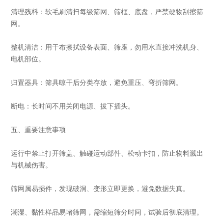
清理残料：软毛刷清扫每级筛网、筛框、底盘，严禁硬物刮擦筛
网。
整机清洁：用干布擦拭设备表面、筛座，勿用水直接冲洗机身、
电机部位。
归置器具：筛具晾干后分类存放，避免重压、弯折筛网。
断电：长时间不用关闭电源、拔下插头。
五、重要注意事项
运行中禁止打开筛盖、触碰运动部件、松动卡扣，防止物料溅出
与机械伤害。
筛网属易损件，发现破洞、变形立即更换，避免数据失真。
潮湿、黏性样品易堵筛网，需缩短筛分时间，试验后彻底清理。