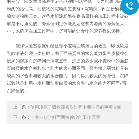
的差异，降落数值高表明α—淀粉酶的活性低，反之则表明α—淀
粉酶的活性高。动植物的淀粉酶主要有α-淀粉酶、β-淀粉酶和葡
萄糖淀粉酶三类。这些水解淀粉酶在食品原料的加工过程中被破
解是不可避免的。降落值测定仪能测定这些内源酶的降落值大
小，以确保在加工过程中，尽可能的让食物的营养得以保持。
沉降试验室根据乳酸处理小麦粉面筋蛋白的效应，即以浓度
乳酸溶液处理小麦粉时，由于面筋蛋白的水合能力蛋白质颗粒会
嫉妒的膨胀而沉降到悬浮液底部，沉淀的多少因小麦粉中的面筋
蛋白质的水合率和水合能力的大小而不同。强力粉比弱力粉具有
较高的水合率与较大的水合能力，因而得到较大的沉降值。沉降
试验就是利用小麦粉面筋蛋白质的水合率与水合能力不同而得到
沉降值的。
上一条：
使用冷原子吸收测汞仪过程中要注意的事项介绍
下一条：
一文带您了解面团拉伸仪的工作原理