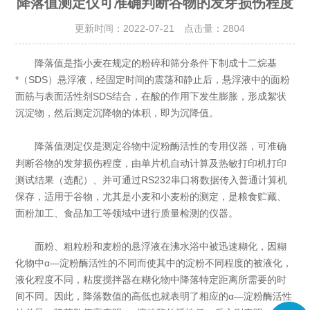
降落值测定仪可准确判断谷物的发芽损伤程度
更新时间：2022-07-21 点击量：
2804
降落值是指小麦在规定的粉碎和筛分条件下制成十二烷基
*（SDS）悬浮液，经固定时间的震荡和静止后，悬浮液中的面粉
面筋与表面活性剂SDS结合，在酸的作用下发生膨胀，形成絮状
沉淀物，然后测定沉降物的体积，即为沉降值。
是测定谷物中淀粉酶活性的专用仪器，可准确
降落值测定仪
判断谷物的发芽损伤程度，由单片机自动计算及热敏打印机打印
测试结果（选配）、并可通过RS232串口将数据传入普通计算机
保存，适用于谷物，尤其是小麦和小麦粉的测定，是粮食贮藏、
面粉加工、食品加工等领域中进行质量检测的仪器。
面粉、粗粒粉和麦粉的悬浮液在沸水浴中被迅速糊化，因糊
化物中α—淀粉酶活性的不同而使其中的淀粉不同程度的被液化，
液化程度不同，粘度搅拌器在糊化物中降落特定距离所需要的时
间不同。因此，降落数值的高低也就表明了相应的α—淀粉酶活性