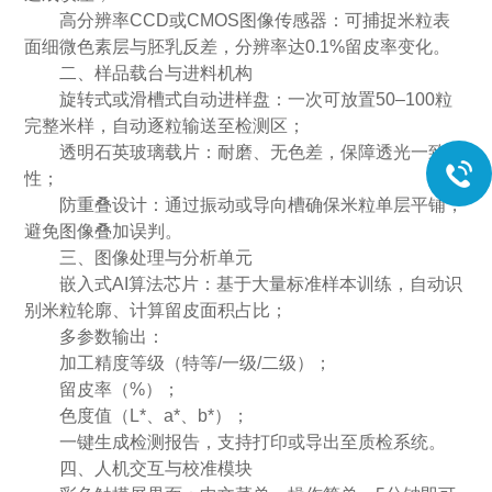
高分辨率CCD或CMOS图像传感器：可捕捉米粒表
面细微色素层与胚乳反差，分辨率达0.1%留皮率变化。
二、样品载台与进料机构
旋转式或滑槽式自动进样盘：一次可放置50–100粒
完整米样，自动逐粒输送至检测区；
透明石英玻璃载片：耐磨、无色差，保障透光一致
性；
防重叠设计：通过振动或导向槽确保米粒单层平铺，
避免图像叠加误判。
三、图像处理与分析单元
嵌入式AI算法芯片：基于大量标准样本训练，自动识
别米粒轮廓、计算留皮面积占比；
多参数输出：
加工精度等级（特等/一级/二级）；
留皮率（%）；
色度值（L*、a*、b*）；
一键生成检测报告，支持打印或导出至质检系统。
四、人机交互与校准模块