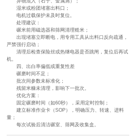
异物混入（石子、金属屑）；
湿米或粉团堵塞出料口；
电机过载保护未及时复位。
处理建议：
碾米前用磁选器和筛网清理糙米；
出现堵塞立即断电，用专用工具从出料口反向疏通，
严禁强行启动；
清理后检查保险丝或热继电器是否跳闸，复位后再试
机。
四、出白率偏低或重复性差
碾磨时间不足；
批次间参数未标准化；
残留米糠未清理，影响下一批次。
优化方案：
固定碾磨时间（如60秒），采用定时控制；
建立标准作业卡（SOP），明确压力、转速、进料
量；
每次试验后清洁碾室、筛网及收集盒。