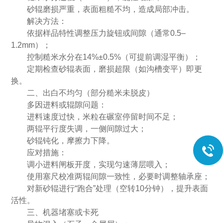
砂辊磨损严重，表面粗糙不均，造成局部冲击。
解决方法：
依据样品特性调整压力旋钮或间隙（通常0.5–
1.2mm）；
控制糙米水分在14%±0.5%（可提前调湿平衡）；
定期检查砂辊表面，磨损超限（如沟槽变平）即更
换。
二、出白不均匀（部分糙米未脱皮）
多因进料或辊隙问题：
进料速度过快，米粒在碾室停留时间不足；
两辊平行度失调，一侧间隙过大；
砂辊钝化，摩擦力下降。
应对措施：
调小进料闸板开度，实现匀速薄层喂入；
使用塞尺校准两辊间隙一致性，必要时调整轴承座；
对新砂辊进行“跑合”处理（空转10分钟），提升表面
活性。
三、机器堵塞或卡死