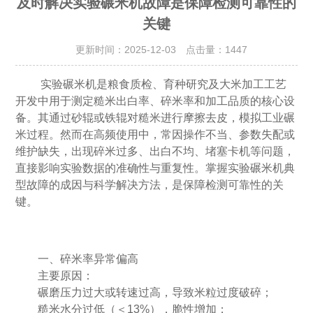
及时解决实验碾米机故障是保障检测可靠性的
关键
更新时间：2025-12-03 点击量：
1447
实验碾米机是粮食质检、育种研究及大米加工工艺
开发中用于测定糙米出白率、碎米率和加工品质的核心设
备。其通过砂辊或铁辊对糙米进行摩擦去皮，模拟工业碾
米过程。然而在高频使用中，常因操作不当、参数失配或
维护缺失，出现碎米过多、出白不均、堵塞卡机等问题，
直接影响实验数据的准确性与重复性。掌握
实验碾米机
典
型故障的成因与科学解决方法，是保障检测可靠性的关
键。
一、碎米率异常偏高
主要原因：
碾磨压力过大或转速过高，导致米粒过度破碎；
糙米水分过低（＜13%），脆性增加；