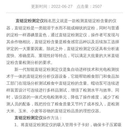
更新时间：2022-06-27 点击量：
2507
顾名思义就是一款检测直链淀粉含量的仪
直链淀粉测定仪
器，直链淀粉是一类能溶于水而不能成糊状的淀粉，同时与普通
的淀粉一样遇碘显蓝色，通过直链淀粉测定仪，操作者可发现与
其余作物相比，直链淀粉含量是粮食感官品种以及后续加工选择
评定的一大重要因素。除此之外，直链淀粉测定仪还具有分析速
度快、准确度高、重现性好等特点，可以满足大批量的大米直链
淀粉含量检测分析的要求。
新一代智能直链淀粉测定仪是集自动进样技术和光电检测技
术于一体的直链淀粉分析仪器设备，它能帮助粮食部门和食品加
工部门在现场分析测试粮食中直链淀粉的含量。蠕动泵可连续进
样装置设计可连续进行多样品测试，增强了检测水平与效率。同
时，该仪器的一体式光电检测单元，降低了操作难度，减少了检
测人员的配备，既把控住了粮食质量又节约了成本投入，是检测
大米、玉米、小麦等谷物的直链淀粉品质的理想仪器。
直链淀粉测定仪
操作方法：
1、将直链淀粉测定仪的吸入管用卡子卡好，确保卡子压紧吸