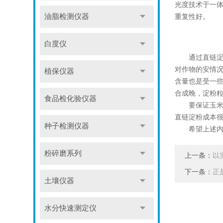
光度技术于一
重复性好。
油脂检测仪器
白度仪
通过直链淀粉
对作物的安情
植保仪器
含量也是受一
合成晚，淀粉
食品检化验仪器
要保证玉米的
直链淀粉成本
种子检测仪器
希望上述内容
粉碎磨系列
上一条：
以
下一条：
正
土壤仪器
水分快速测定仪