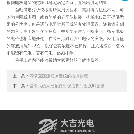
根据电极电位的突跃可确定滴定终点，并给出测定结果。
自动滴定分析仪根据所采用的技术，其封装方法也不同。可
以为单圈或多圈，或者简单的扁平型封装，机械电位器可提供无
限的分辨率，但是调节电阻时所形成的各物理因素。随着滴定剂
的加入，由于发生化学反应，被测离子浓度不断变化，指示电极
的电位也相应地变化。在等当点附近发生电位的突跃。应用所盛
的溶液润洗2～3次，以保证其浓度不被稀释。注入溶液后，管内
不能留有气泡，若有气泡，必须排除。
希望上述内容能够帮助大家更好的了解本仪器。
上一条：
浅谈直链淀粉测定仪的检测原理
下一条：
当锤式旋风磨配件出现损耗时要及时更换