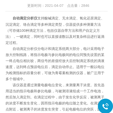
更新时间：2021-04-07 点击量：
2846
支持酸碱滴定、无水滴定、氧化还原滴定、
自动滴定分析仪
沉淀滴定、络合滴定等多种滴定类型，仪器提供多种测量方法
（可存储100种滴定方法，包括仪器自带方法和用户自定义方
法），一键滴定，同时也可以直接读数以及对复杂样品进行返滴
定过程。
自动滴定分析仪分电计和滴定系统两大部分，电计采用电子
放大控制线路，将指示电极与参比电极间的电位同预先设置的某
一终点电位相比较，两信号的差值经放大后控制滴定系统的滴液
速度，达到终点预设电位后，滴定自动停止。适用于一般以电位
为检测指标的容量分析，可做为青霉素检测的仪器，被广泛用于
多个领域中。
该仪器是通过测量电极电位变化，来测量离子浓度。首先选
用适当的指示电极和参比电极，与被测溶液组成一个工作电池，
然后加入滴定剂。在滴定过程中，由于发生化学反应，被测离子
的浓度不断发生变化，因而指示电极的电位随之变化。在滴定终
点附近，被测离子的浓度发生突变，引起电极电位的突跃，因此