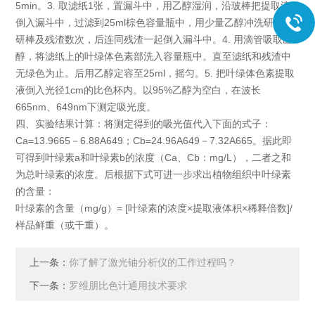
5min。3. 取滤纸1张，置漏斗中，用乙醇湿润，沿玻棒把提取液
倒入漏斗中，过滤到25ml棕色容量瓶中，用少量乙醇冲洗研钵、
研棒及残渣数次，后连同残渣一起倒入漏斗中。4. 用滴管吸取乙
醇，将滤纸上的叶绿体色素部洗入容量瓶中。直至滤纸和残渣中
无绿色为止。后用乙醇定容至25ml，摇匀。5. 把叶绿体色素提取
液倒入光径1cm的比色杯内。以95%乙醇为空白，在波长
665nm、649nm下测定吸光度。
四、实验结果计算：将测定得到的吸光值代入下面的式子：
Ca=13.9665－6.88A649；Cb=24.96A649－7.32A665。据此即
可得到叶绿素a和叶绿素b的浓度（Ca、Cb：mg/L），二者之和
为总叶绿素的浓度。后根据下式可进一步求出植物组织中叶绿素
的含量：
叶绿素的含量（mg/g）= [叶绿素的浓度×提取液体积×稀释倍数]/
样品鲜重（或干重）。
上一条：
你了解了激光铀分析仪的工作过程吗？
下一条：
罗维朋比色计通用技术要求