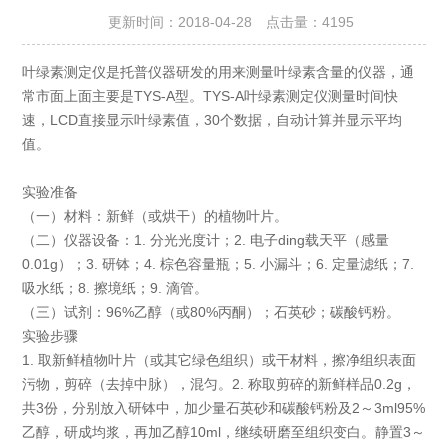
更新时间：2018-04-28 点击量：
4195
叶绿素测定仪是托普仪器研发的用来测量叶绿素含量的仪器，通
常市面上面主要是TYS-A型。TYS-A叶绿素测定仪测量时间快
速，LCD直接显示叶绿素值，30个数据，自动计算并显示平均
值。
实验准备
（一）材料：新鲜（或烘干）的植物叶片。
（二）仪器设备：1. 分光光度计；2. 电子ding载天平（感量
0.01g）；3. 研钵；4. 棕色容量瓶；5. 小漏斗；6. 定量滤纸；7.
吸水纸；8. 擦境纸；9. 滴管。
（三）试剂：96%乙醇（或80%丙酮）；石英砂；碳酸钙粉。
实验步骤
1. 取新鲜植物叶片（或其它绿色组织）或干材料，擦净组织表面
污物，剪碎（去掉中脉），混匀。2. 称取剪碎的新鲜样品0.2g，
共3份，分别放入研钵中，加少量石英砂和碳酸钙粉及2～3ml95%
乙醇，研成均浆，再加乙醇10ml，继续研磨至组织变白。静置3～