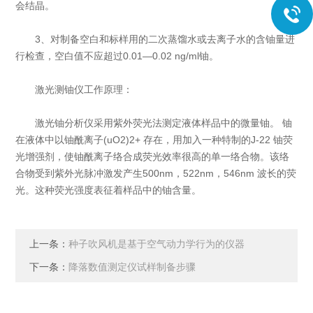
会结晶。
3、对制备空白和标样用的二次蒸馏水或去离子水的含铀量进
行检查，空白值不应超过0.01—0.02 ng/ml铀。
激光测铀仪工作原理：
激光铀分析仪采用紫外荧光法测定液体样品中的微量铀。 铀
在液体中以铀酰离子(uO2)2+ 存在，用加入一种特制的J-22 铀荧
光增强剂，使铀酰离子络合成荧光效率很高的单一络合物。该络
合物受到紫外光脉冲激发产生500nm，522nm，546nm 波长的荧
光。这种荧光强度表征着样品中的铀含量。
上一条：
种子吹风机是基于空气动力学行为的仪器
下一条：
降落数值测定仪试样制备步骤