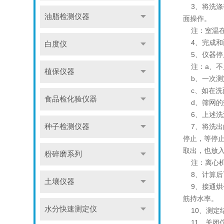
3、将洗涤被
油脂检测仪器
面操作。
注：室温在1
4、完成和
白度仪
5、仪器停
注：a、不
植保仪器
b、一次测
c、如在洗
食品检化验仪器
d、筛网的
6、上述洗
7、将洗出的
种子检测仪器
停止，等停止
取出，也放
粉碎磨系列
注：离心机
8、计算后
土壤仪器
9、接通烘干
筋持水率。
水分快速测定仪
10、测定结
11、关闭