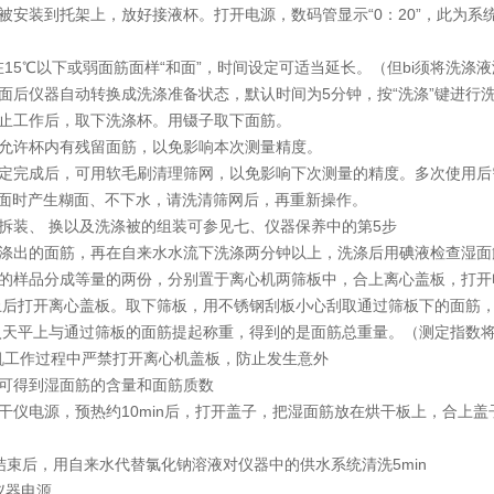
安装到托架上，放好接液杯。打开电源，数码管显示“0：20”，此为系统
5℃以下或弱面筋面样“和面”，时间设定可适当延长。（但bi须将洗涤液
面后仪器自动转换成洗涤准备状态，默认时间为5分钟，按“洗涤”键进行
止工作后，取下洗涤杯。用镊子取下面筋。
允许杯内有残留面筋，以免影响本次测量精度。
定完成后，可用软毛刷清理筛网，以免影响下次测量的精度。多次使用后
面时产生糊面、不下水，请洗清筛网后，再重新操作。
拆装、 换以及洗涤被的组装可参见七、仪器保养中的第5步
涤出的面筋，再在自来水水流下洗涤两分钟以上，洗涤后用碘液检查湿面
样品分成等量的两份，分别置于离心机两筛板中，合上离心盖板，打开电源
后打开离心盖板。取下筛板，用不锈钢刮板小心刮取通过筛板下的面筋，在
入天平上与通过筛板的面筋提起称重，得到的是面筋总重量。（测定指数
工作过程中严禁打开离心机盖板，防止发生意外
可得到湿面筋的含量和面筋质数
仪电源，预热约10min后，打开盖子，把湿面筋放在烘干板上，合上盖
束后，用自来水代替氯化钠溶液对仪器中的供水系统清洗5min
仪器电源。