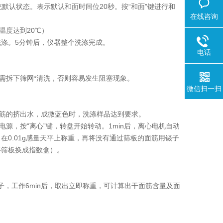
默认状态。表示默认和面时间位20秒。按“和面”键进行和
在线咨询
温度达到20℃）
洗涤。5分钟后，仪器整个洗涤完成。
电话
需拆下筛网*清洗，否则容易发生阻塞现象。
微信扫一扫
筋的挤出水，成微蓝色时，洗涤样品达到要求。
，按“离心”键，转盘开始转动。1min后，离心电机自动
0.01g感量天平上称重，再将没有通过筛板的面筋用镊子
将筛板换成指数盒）。
子，工作6min后，取出立即称重，可计算出干面筋含量及面