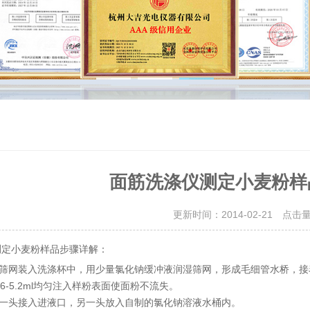
面筋洗涤仪测定小麦粉样
更新时间：2014-02-21 点击
测定小麦粉样品步骤详解：
筛网装入洗涤杯中，用少量氯化钠缓冲液润湿筛网，形成毛细管水桥，接
.6-5.2ml均匀注入样粉表面使面粉不流失。
一头接入进液口，另一头放入自制的氯化钠溶液水桶内。