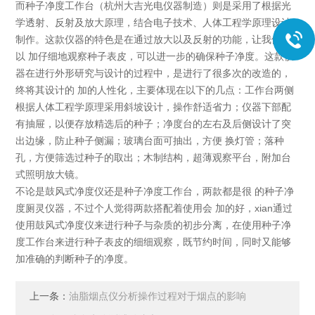
而种子净度工作台（杭州大吉光电仪器制造）则是采用了根据光
学透射、反射及放大原理，结合电子技术、人体工程学原理设计
制作。这款仪器的特色是在通过放大以及反射的功能，让我们可
以 加仔细地观察种子表皮，可以进一步的确保种子净度。这款仪
器在进行外形研究与设计的过程中，是进行了很多次的改造的，
终将其设计的 加的人性化，主要体现在以下的几点：工作台两侧
根据人体工程学原理采用斜坡设计，操作舒适省力；仪器下部配
有抽屉，以便存放精选后的种子；净度台的左右及后侧设计了突
出边缘，防止种子侧漏；玻璃台面可抽出，方便 换灯管；落种
孔，方便筛选过种子的取出；木制结构，超薄观察平台，附加台
式照明放大镜。
不论是鼓风式净度仪还是种子净度工作台，两款都是很 的种子净
度厕灵仪器，不过个人觉得两款搭配着使用会 加的好，xian通过
使用鼓风式净度仪来进行种子与杂质的初步分离，在使用种子净
度工作台来进行种子表皮的细细观察，既节约时间，同时又能够
加准确的判断种子的净度。
上一条：
油脂烟点仪分析操作过程对于烟点的影响