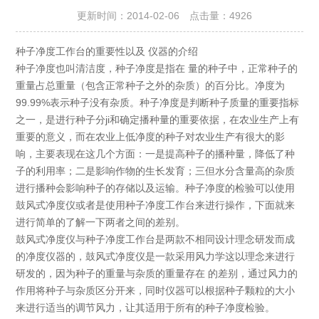
更新时间：2014-02-06 点击量：
4926
种子净度工作台的重要性以及 仪器的介绍
种子净度也叫清洁度，种子净度是指在 量的种子中，正常种子的
重量占总重量（包含正常种子之外的杂质）的百分比。净度为
99.99%表示种子没有杂质。种子净度是判断种子质量的重要指标
之一，是进行种子分ji和确定播种量的重要依据，在农业生产上有
重要的意义，而在农业上低净度的种子对农业生产有很大的影
响，主要表现在这几个方面：一是提高种子的播种量，降低了种
子的利用率；二是影响作物的生长发育；三但水分含量高的杂质
进行播种会影响种子的存储以及运输。种子净度的检验可以使用
鼓风式净度仪或者是使用种子净度工作台来进行操作，下面就来
进行简单的了解一下两者之间的差别。
鼓风式净度仪与种子净度工作台是两款不相同设计理念研发而成
的净度仪器的，鼓风式净度仪是一款采用风力学这以理念来进行
研发的，因为种子的重量与杂质的重量存在 的差别，通过风力的
作用将种子与杂质区分开来，同时仪器可以根据种子颗粒的大小
来进行适当的调节风力，让其适用于所有的种子净度检验。