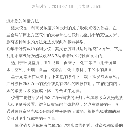
更新时间：2013-07-18 点击量：
3518
测汞仪的测量方法
测汞仪是一种高灵敏度的测汞用的原子吸收光谱的仪器。在一
些金属矿床上方空气中的汞异常往往低到几至几十纳克/立方米。
原有各种测汞的方法无法发现此种微弱异常。
近年来研究成功的测汞仪，其灵敏度可以达到l纳克/立方米。它是
利用汞蒸气能强烈吸收253.7纳米谱线的特性而设计的。
适用于环境监测，卫生防疫，自来水，化工等行业用于测量
水，空气，士壤，食品，化妆品，化工原料，中的汞的含量。
基于元素汞在室温下，不加热的条件下，就可挥发成汞蒸气，
并对波长253.7nm的紫外线具有强烈的吸收作用，在 的范围内，
汞的浓度和吸收值成正比，符合比尔定律。
仪器主要包括发射253.7纳米谱线的汞灯，气体吸收室及光电放
大和测量等装置。进入吸收室的气体样品，如含有微迹的汞，则
通过吸收室的光线会因部分被汞吸收而减弱。根据光线减弱的程
度可以测出气体中的汞含量。
二氧化硫及许多稀有气体253.7纳米谱线邻近。对谱线都显著的