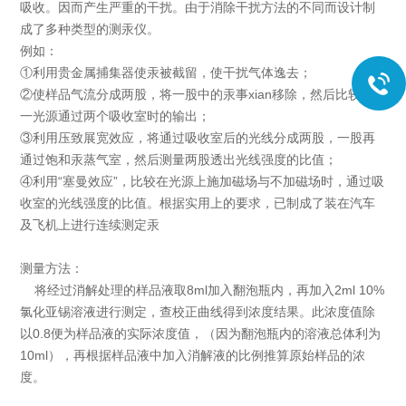
吸收。因而产生严重的干扰。由于消除干扰方法的不同而设计制
成了多种类型的测汞仪。
例如：
①利用贵金属捕集器使汞被截留，使干扰气体逸去；
②使样品气流分成两股，将一股中的汞事xian移除，然后比较同
一光源通过两个吸收室时的输出；
③利用压致展宽效应，将通过吸收室后的光线分成两股，一股再
通过饱和汞蒸气室，然后测量两股透出光线强度的比值；
④利用“塞曼效应”，比较在光源上施加磁场与不加磁场时，通过吸
收室的光线强度的比值。根据实用上的要求，已制成了装在汽车
及飞机上进行连续测定汞
测量方法：
将经过消解处理的样品液取8ml加入翻泡瓶内，再加入2ml 10%
氯化亚锡溶液进行测定，查校正曲线得到浓度结果。此浓度值除
以0.8便为样品液的实际浓度值，（因为翻泡瓶内的溶液总体利为
10ml），再根据样品液中加入消解液的比例推算原始样品的浓
度。