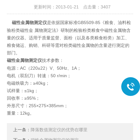
更新时间：2013-01-21 点击量：
3407
是依据国家标准GB5509-85《粮食、油料检
磁性金属物测定仪
验粉类磁性金 属物测定法》研制的检验粉类粮食中磁性金属物含
量的仪器。适用于质量监督、面粉（以及各类粮食粉类）加工、
粮食储运、购销、科研等需对粉类磁性金属物的含量进行测定的
部门。
技术参数：
磁性金属物测定仪
电源：AC（220±22）V、50Hz、1A；
电机（双刮刀）转速：50 r/min；
电磁铁吸力：≥40kg；
试样量：≤1kg；
回收率：≥95%；
外形尺寸：255×275×385mm；
重量：12kg。
上一条：
降落数值测定仪的优势在哪里