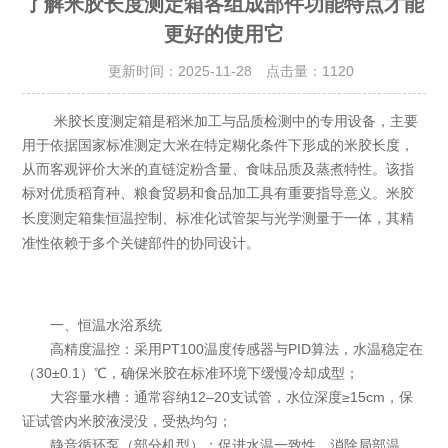
了解米胶长度测定箱各组成部件功能特点才能
更好的使用它
更新时间：2025-11-28 点击量：
1120
米胶长度测定箱是稻米加工与品质检测中的专用设备，主要
用于依据国家标准测定大米在特定糊化条件下形成的米胶长度，
从而客观评价大米的直链淀粉含量、食味品质及蒸煮特性。该指
标对优质稻育种、粮食贸易和食品加工具有重要指导意义。
米胶
集恒温控制、标准化试管架与光学测量于一体，其精
长度测定箱
准性依赖于多个关键部件的协同设计。
一、恒温水浴系统
高精度温控：采用PT100温度传感器与PID算法，水温稳定在
（30±0.1）℃，确保米胶在标准环境下缓慢冷却成型；
大容量水槽：通常容纳12–20支试管，水位深度≥15cm，保
证试管内米胶液浸没，受热均匀；
静音循环泵（部分机型）：促进水温一致性，消除局部温