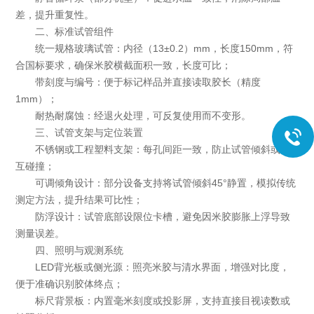
差，提升重复性。
二、标准试管组件
统一规格玻璃试管：内径（13±0.2）mm，长度150mm，符
合国标要求，确保米胶横截面积一致，长度可比；
带刻度与编号：便于标记样品并直接读取胶长（精度
1mm）；
耐热耐腐蚀：经退火处理，可反复使用而不变形。
三、试管支架与定位装置
不锈钢或工程塑料支架：每孔间距一致，防止试管倾斜或相
互碰撞；
可调倾角设计：部分设备支持将试管倾斜45°静置，模拟传统
测定方法，提升结果可比性；
防浮设计：试管底部设限位卡槽，避免因米胶膨胀上浮导致
测量误差。
四、照明与观测系统
LED背光板或侧光源：照亮米胶与清水界面，增强对比度，
便于准确识别胶体终点；
标尺背景板：内置毫米刻度或投影屏，支持直接目视读数或