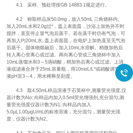
4.1 采样、预处理按GB 14883.1规定进行。
4.2 称取样品灰50.0mg，放入50mL 三角烧杯内。
加入20mL水和2.0g过*，盖上表面皿，沙浴上加热并不时
搅拌，直至停止冒气泡后蒸干。若在蒸干时仍有气泡，可
再加入约20mL水, 盖上表面皿，在电炉上加热直至无气泡
后蒸干。固体物熔融后，加入10mL水溶解。稍微加热后
转入离心管离心或过滤。再向离心管或三角烧杯中加入
10mL蒸馏水和3～5滴硝酸，稍加热后离心或过滤。上清
液或滤液合并于25mL容量瓶，用10moL/L*或硝酸调节溶
液pH至3～4，用水稀释至刻度。
4.3 取4.50mL样品溶液于石英杯中,测量荧光强度,仪
器计数为No; 向样品内加入0.5ml荧光增强剂,充分混匀,测
量荧光强度仪器计数为N1; 向样品内加入
5.0μL1.00μgU/mL的标准溶液，充分混匀，测量荧光强
度，仪器计数为N2。