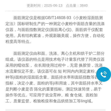
更新时间：2025-06-13 点击量：
3840
面筋测定仪是根据GB/T14608-93《小麦粉湿面筋测
定法》国标研制生产的一种测定小麦粉中面筋含量的洗涤
仪器，与面筋指数测定仪(面筋离心仪)、面筋烘干仪配套
使用。具有结构紧凑，外观新颖美观，操作方便，自动化
程度高等特点。
面筋测定仪由和面、洗涤、离心主机和烘干炉二部分
组成。该仪器的特点是用技术电子计量泵代替了同类仪器
采用的蠕动泵， 在长期使用过程中，无需 换胶管，洗涤
水流量恒定不变。该仪器可在 短 时间内内测定麦粉、各
种等ji面粉的湿面筋含量、面筋持水率和面筋指数等四 项
指标，决定小麦、面粉的等ji和用途，其中面筋持水率又
是判断小麦是否 陈化的重要指标。测定快速简便，易于
操作等优点。可应用于农业育种、粮 食仓储、面粉加
工、质量监督、检验检疫和食品烘焙加工等ling域。