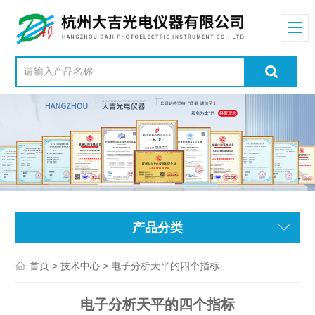
产品分类
>
> 电子分析天平的四个指标
首页
技术中心
电子分析天平的四个指标