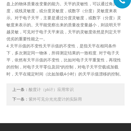
盘上的物体质量改变量的能力。天平的灵敏性，可以通过角灵敏
度，或线灵敏度，或分度灵敏度，或数字（分度）灵敏度来表
示。对于电子天平，主要是通过分度灵敏度，或数字（分度）灵
敏度来表示的。天平能觉察出来的质量改变量越小，则说明天平
越灵敏，可见对于电子天平来说，天平的灵敏度依然是判定天平
优劣的重要性能之一。
4 天平示值的不变性天平示值的不变性，是指天平在相同条件
下，多次测定同一物体，所得测定结果的一致程度. 对于电子天
平，依然有天平示值的不变性，比如对电子天平重复性，再现性
的控制，对电子天平零位及回*的控制，对电子天平空载或加载
时，天平在规定时间（比如加载4小时）的天平示值漂移的控制。
上一条：
酸度计（ph计）应用常识
下一条：
紫外可见分光光度计的实际用