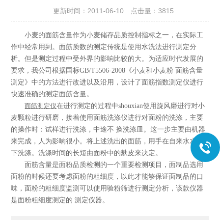
更新时间：2011-06-10 点击量：
3815
小麦的面筋含量作为小麦储存品质控制指标之一，在实际工
作中经常用到。面筋质数的测定传统是使用水洗法进行测定分
析。但是测定过程中受外界的影响比较的大。为适应时代发展的
要求，我公司根据国标
GB/T5506-2008
《小麦和小麦粉 面筋含量
测定》中的方法进行改进以及沿用，设计了面筋指数测定仪进行
快速准确的测定面筋含量。
面筋测定仪
在进行测定的过程中shouxian使用旋风磨进行对小
麦颗粒进行研磨，接着使用面筋洗涤仪进行对面粉的洗涤，主要
的操作时：试样进行洗涤，中途不 换洗涤皿。这一步主要由机器
来完成，人为影响很小。将上述洗出的面筋，用手在自来水水流
下洗涤。洗涤时间的长短由面粉中的麸皮来决定。
面筋含量是面粉品质检测的一个重要检测项目，面制品选用
面粉的时候还要考虑面粉的粗细度，以此才能够保证面制品的口
味，面粉的粗细度监测可以使用验粉筛进行测定分析，该款仪器
是面粉粗细度测定的 测定仪器。