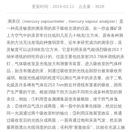
更新时间：2019-03-11 点击量：
3628
测汞仪（mercury vapourmeter，mercury vapour analyzer）是
一种高灵敏度的测汞用的原子吸收光谱的仪器。在一些金属矿床
上方空气中的汞异常往往低到几至几十纳克/立方米。原有各种测
汞的方法无法发现此种微弱异常。近年来研究成功的测汞仪，其
灵敏度可以达到l纳克/立方米。它是利用汞蒸气能强烈吸收253.7
纳米谱线的特性而设计的。仪器主要包括发射253.7纳米谱线的汞
灯，气体吸收室及光电放大和测量等装置。进入吸收室的气体样
品，如含有微迹的汞，则通过吸收室的光线会因部分被汞吸收而
减弱。根据光线减弱的程度可以测出气体中的汞含量。由于二氧
化硫及许多稀有气体在253.7nm附近对谱线有显著的吸收，因而
产生严重的干扰。根据消除干扰方法的不同而分成多种类型的测
汞仪，例如：①利用贵金属捕集器使汞被截留，使干扰气体逸
去；②使样品气流分成两股，将一股中的汞事先移除，然后比较
同一光源通过两个吸收室时的输出；③利用压致展宽效应，将通
过吸收室后的光线分成两股，一股再通过饱和汞蒸气室，然后测
量两股透出光线强度的比值；④利用“塞曼效应”，比较在光源上施