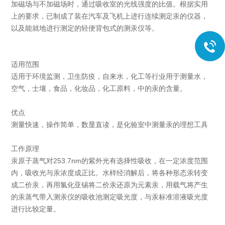
加磁场与不加磁场时，通过吸收室的光线强度的比值。根据实用
上的要求，已制成了装在汽车及飞机上进行连续测定汞的仪器，
以及能就地进行测定的轻便背包式的测汞仪等。
适用范围
适用于环境监测，卫生防疫，自来水，化工等行业用于测量水，
空气，士壤，食品，化妆品，化工原料，中的汞的含量。
优点
测量快速，操作简单，数显直读，是化验室中测量汞的理想工具
工作原理
汞原子蒸气对253.7nm的紫外光有选择性吸收，在一定浓度范围
内，吸收光与汞浓度成正比。水样经消解后，将各种形态汞转变
成二价汞，再用氯化亚锡将二价汞还原为元素汞，用载气将产生
的汞蒸气带入测汞仪的吸收池测定吸光度，与汞标准溶液吸光度
进行比较定量。