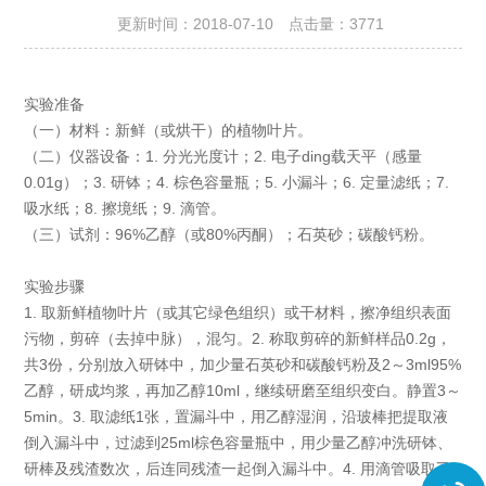
更新时间：2018-07-10 点击量：
3771
实验准备
（一）材料：新鲜（或烘干）的植物叶片。
（二）仪器设备：1. 分光光度计；2. 电子ding载天平（感量
0.01g）；3. 研钵；4. 棕色容量瓶；5. 小漏斗；6. 定量滤纸；7.
吸水纸；8. 擦境纸；9. 滴管。
（三）试剂：96%乙醇（或80%丙酮）；石英砂；碳酸钙粉。
实验步骤
1. 取新鲜植物叶片（或其它绿色组织）或干材料，擦净组织表面
污物，剪碎（去掉中脉），混匀。2. 称取剪碎的新鲜样品0.2g，
共3份，分别放入研钵中，加少量石英砂和碳酸钙粉及2～3ml95%
乙醇，研成均浆，再加乙醇10ml，继续研磨至组织变白。静置3～
5min。3. 取滤纸1张，置漏斗中，用乙醇湿润，沿玻棒把提取液
倒入漏斗中，过滤到25ml棕色容量瓶中，用少量乙醇冲洗研钵、
研棒及残渣数次，后连同残渣一起倒入漏斗中。4. 用滴管吸取乙