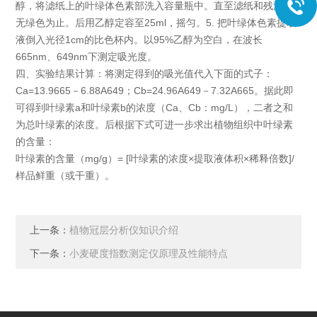
醇，将滤纸上的叶绿体色素部洗入容量瓶中。直至滤纸和残渣中
无绿色为止。后用乙醇定容至25ml，摇匀。5. 把叶绿体色素提取
液倒入光径1cm的比色杯内。以95%乙醇为空白，在波长
665nm、649nm下测定吸光度。
四、实验结果计算：将测定得到的吸光值代入下面的式子：
Ca=13.9665－6.88A649；Cb=24.96A649－7.32A665。据此即
可得到叶绿素a和叶绿素b的浓度（Ca、Cb：mg/L），二者之和
为总叶绿素的浓度。后根据下式可进一步求出植物组织中叶绿素
的含量：
叶绿素的含量（mg/g）= [叶绿素的浓度×提取液体积×稀释倍数]/
样品鲜重（或干重）。
上一条：
植物冠层分析仪知识介绍
下一条：
小麦硬度指数测定仪原理及性能特点