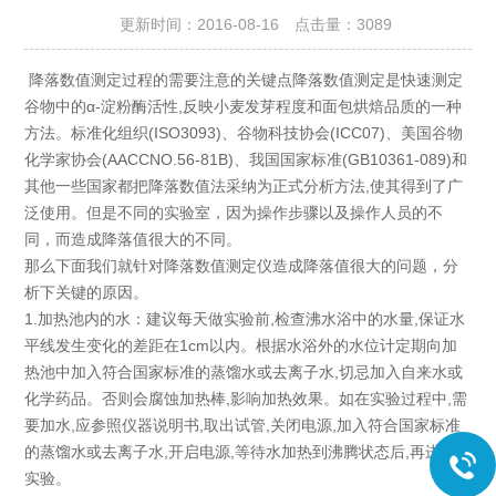
更新时间：2016-08-16 点击量：
3089
降落数值测定过程的需要注意的关键点降落数值测定是快速测定
谷物中的α-淀粉酶活性,反映小麦发芽程度和面包烘焙品质的一种
方法。标准化组织(ISO3093)、谷物科技协会(ICC07)、美国谷物
化学家协会(AACCNO.56-81B)、我国国家标准(GB10361-089)和
其他一些国家都把降落数值法采纳为正式分析方法,使其得到了广
泛使用。但是不同的实验室，因为操作步骤以及操作人员的不
同，而造成降落值很大的不同。
那么下面我们就针对降落数值测定仪造成降落值很大的问题，分
析下关键的原因。
1.加热池内的水：建议每天做实验前,检查沸水浴中的水量,保证水
平线发生变化的差距在1cm以内。根据水浴外的水位计定期向加
热池中加入符合国家标准的蒸馏水或去离子水,切忌加入自来水或
化学药品。否则会腐蚀加热棒,影响加热效果。如在实验过程中,需
要加水,应参照仪器说明书,取出试管,关闭电源,加入符合国家标准
的蒸馏水或去离子水,开启电源,等待水加热到沸腾状态后,再进行
实验。