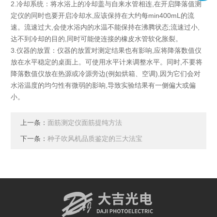
2.冷却系统：将水浴上的冷却盖与自来水管相连,在开启降落值测
定仪的同时也要开启冷却水,应该保持在大约每min400mL的流
速。流速过大,会使水浴内的水温不能保持在沸腾状态;流速过小,
达不到冷却的目的,同时可能使连接的橡皮水管软化胀裂。
3.仪器的放置：仪器的放置对测定结果也有影响,应将降落数值仪
放在水平稳定的桌面上。可使用水平计来调整水平。同时,不要将
降落数值仪放在热源或冷源旁边(例如烘箱、空调),因为它们会对
水浴温度的均匀性有微弱的影响,导致实验结果有一侧偏大或偏
小。
上一条：
面筋测定仪面筋提纯方法
下一条：
种子吹风机品质鉴定的三大法宝