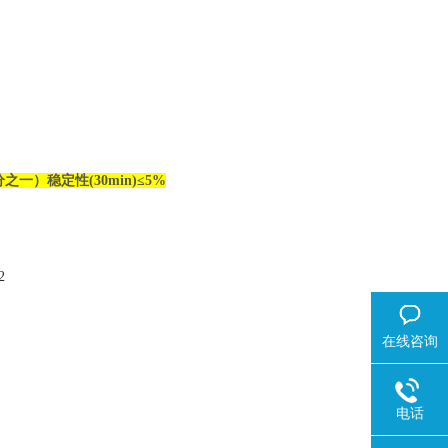
分之一
）
稳定性
(30min)
≤
5%
2
在线咨询
电话