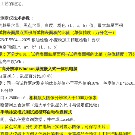
保工艺的稳定。
度测定仪
技术参数：
的
麸星含量、黑点含量、白度、粉色（
L、a、b）值
、最大
麸星
面积
试样表面
黑点
面积与试样表面积的比值（单位
精度
：
万分之一
）
T 5504—2025
粮油检验 小麦粉加工精度检验》要求
空间值L*、a*、b*（L、a、b）
示：
万分之
0.01
，
试样表面麸星面积与试样表面积的比值（单位
精度
：
万
蓝光白度Wb；
寸高分辨率
Windows系统嵌入式一体机电脑
度≤0.5 ，麸星百分比≤0.4%
度：同一份试样两次测定的优良差值小于平均值的10%，色度值△E*ab≤0.
：
1
0分钟
窗口＞
2500mm
²
，
相机镜头图像
分辨率大于
10
00万像素
判断筛网是否漏窜（最大单个麸星的尺寸与设定值比较）
：手动往返模式测试或循环自动往返模式
时间、品名任意查询数据，并生成
Excel表。
描，多点采集，分析并在电脑上实时显示图像，
可
保存图片；
：直接从仪器上方倒入仪器
压紧
测试，无需样品盒预先手工进行制样测试