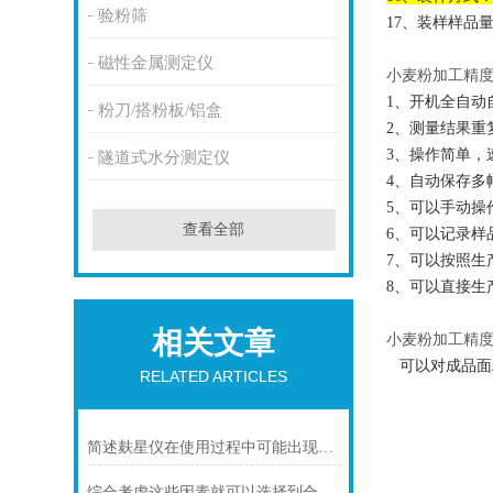
验粉筛
17
、装样样品
磁性金属测定仪
小麦粉加工精
1、开机全自动
粉刀/搭粉板/铝盒
2、测量结果重
3、操作简单，
隧道式水分测定仪
4、自动保存多
5、可以手动操
查看全部
6、可以记录样
7、可以按照生
8、可以直接生产E
相关文章
小麦粉加工精
可以对成品面
RELATED ARTICLES
简述麸星仪在使用过程中可能出现的故障及相应解决方法
综合考虑这些因素就可以选择到合适自己的小麦粉加工精度测定仪