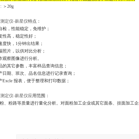
量
: ＞20g
度测定仪
-麸星仪
特点：
自检，性能稳定，免维护；
复性高，稳定性好；
速度快，1分钟出结果；
幅照片，以供对比分析；
作观察图像进行分析。
品的其它参数，丰富样品查询信息；
产日期、班次、品名信息进行记录查询；
xcle
报表，便于整理和打印数据；
度测定仪
-麸星仪应
用范围：
粉、粉路等质量进行量化分析。对面粉加工企业或其它面条、挂面加工企