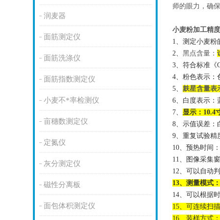
师的眼力，确
润麦器
小麦粉加工精
面筋测定仪
1、测定小麦粉
2、
黑点含量
：
面筋洗涤仪
3、符合标准《GB/
4、粉色表示：色
面筋指数测定仪
5、
麸星含量表
小麦不*率检测仪
6、白度表示：
7、
显示：
10.
4
亩穗数测定仪
8、示值误差：白
9、重复试验精
定氮仪
10、预热时间
11、
图像采集
灰分测定仪
12、可以自动
13、
测量模式
磁性分离板
14、
可以根据
面包体积测定仪
15、
可连续扫
16、装样方式