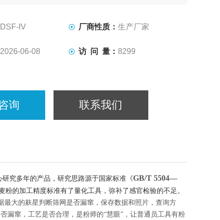
DSF-IV
厂商性质：
生产厂家
2026-06-08
访 问 量：
8299
咨询
联系我们
GB/T 5504—
心研究多年的产品，研究思路源于国家标准《
麦粉的加工精度标准有了量化工具，弥补了感官检验的不足。
据
最
大的麸星判断筛网是否漏窜，保存数据和照片，查询方
是否漏窜，工艺是否合理，是粉师的
“慧眼”，让普通员工具有粉