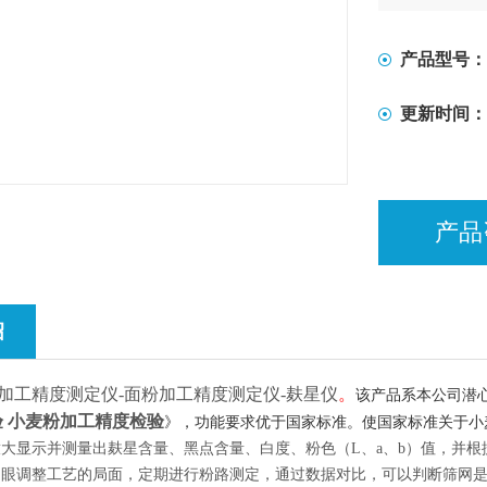
产品型号：
更新时间：
产品
绍
加工
精度测定仪
-面粉加工精度测定仪-麸星仪
。
该产品系本公司潜
检验 小麦粉加工精度检验
》，功能要求优于国家标准。使国家标准关于小
放大显示并测量出麸星含量、黑点含量、白度、粉色（L、a、b）值，并根
肉眼调整工艺的局面，定期进行粉路测定，通过数据对比，可以判断筛网