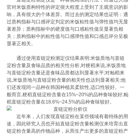
官对米饭质构特性的评定很大程度上受到了主观意识的影
响，具有很大的个体差异。而过去的测定结果也证明：通
过质构指标与口感评定判定的米饭粘性值与弹性值均无显
著差异；质构指标中的硬度值与口感粘性值呈显著负相
关；质构指标中的粘性值与口感弹性值和口感总评分呈极
显著正相关。
通过使用直链淀粉测定仪结果表明:米饭质地与直链
淀粉含量及食味品质的相关性分析,对粳稻来说,米饭质地
与直链淀粉含量还是食味品质都达到显著水平;对籼稻来
说,米饭质地与直链淀粉含量的相关性也达到显著相关;他
们还发现同一品种在韩国种植其柔软性,适口性较好。一
般而言,粳稻直链淀粉含量在15%~20%的品种食味较好;籼
稻直链淀粉含量在18.6%~24.5%的品种食味较好。
近年来，人们发现直链淀粉在某些领域有着特殊的用
途，因此研究人员也开始直链淀粉含量检测仪来培育出直
链淀粉含量高的作物品种，从而生产出更多的直链淀粉产