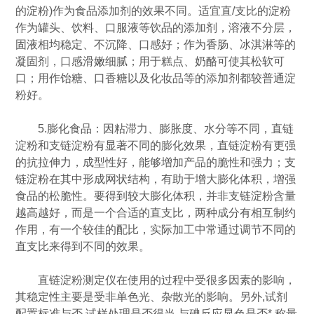
的淀粉)作为食品添加剂的效果不同。适宜直/支比的淀粉
作为罐头、饮料、口服液等饮品的添加剂，溶液不分层，
固液相均稳定、不沉降、口感好；作为香肠、冰淇淋等的
凝固剂，口感滑嫩细腻；用于糕点、奶酪可使其松软可
口；用作饴糖、口香糖以及化妆品等的添加剂都较普通淀
粉好。
5.膨化食品：因粘滞力、膨胀度、水分等不同，直链
淀粉和支链淀粉有显著不同的膨化效果，直链淀粉有更强
的抗拉伸力，成型性好，能够增加产品的脆性和强力；支
链淀粉在其中形成网状结构，有助于增大膨化体积，增强
食品的松脆性。要得到较大膨化体积，并非支链淀粉含量
越高越好，而是一个合适的直支比，两种成分有相互制约
作用，有一个较佳的配比，实际加工中常通过调节不同的
直支比来得到不同的效果。
直链淀粉测定仪在使用的过程中受很多因素的影响，
其稳定性主要是受非单色光、杂散光的影响。另外,试剂
配置标准与否,试样处理是否得当,与碘反应显色是否*,称量