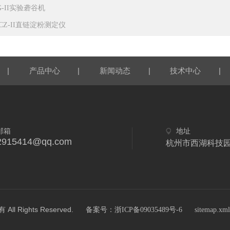
G-II实验砻谷机
PCZ-II直链淀粉测定仪
|
|
|
|
产品中心
新闻动态
技术中心
邮箱
地址
2915414@qq.com
杭州市西湖科技园
Rights Reserved.
备案号：浙ICP备09035489号-6
sitemap.xml