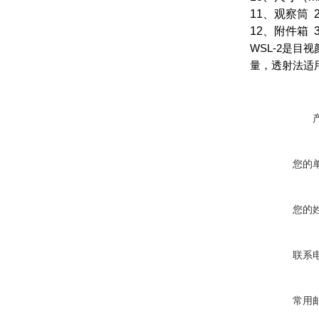
11
、观察筒
2
12
、附件箱
3
WSL-2
是目视
量，透射法适
您的
您的
联系
常用