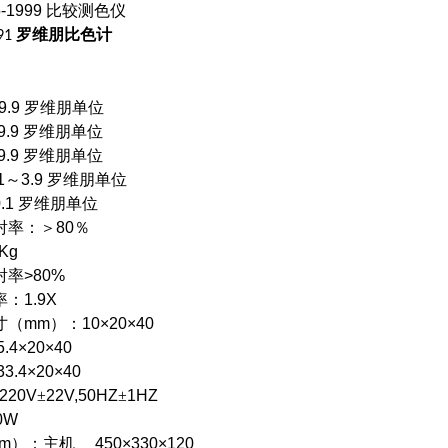
5-1999
比较测色仪
罗维朋比色计
991
9.9
罗维朋单位
9.9
罗维朋单位
9.9
罗维朋单位
1
～
3.9
罗维朋单位
0.1
罗维朋单位
射率：＞
80
％
 Kg
射率
>80%
率：
1.9X
寸（
mm
）：
10
×
20
×
40
4
×
20
×
40
×20
×
40
220V
±
22V,50HZ
±
1HZ
0W
m
）：主机
450
×
330
×
120