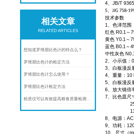
4
、
JB/T 936
、
5
JJG 758-1
技术参数
相关文章
1、
色泽范围
RELATED ARTICLES
红色
R0.1
～
7
黄色
Y0.1
～
7
蓝色
B0.1
～
4
想知道罗维朋比色计的特点么？
中性灰色
N0.
2
、小示值：
罗维朋比色计的检定方法
3
、白板漫反
罗维朋比色计怎么使用？
4
、重量：
10
5
、白板漫反
罗维朋比色计检定方法
6
、放大镜倍
7
、比色皿尺
粉质仪可以有效提高粮食质量检测的水平
25.
133.4
8
、电源：
AC
9
、功耗：
12
10
、尺寸（
m