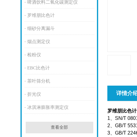
啤酒饮料二氧化碳测定仪
罗维朋比色计
细砂分离漏斗
烟点测定仪
检粉仪
EBC比色计
茶叶筛分机
详情介
折光仪
冰淇淋膨胀率测定仪
罗维朋比色计
1
、
SN/T 080
2
、
GB/T 553
查看全部
3
、
GB/T 224