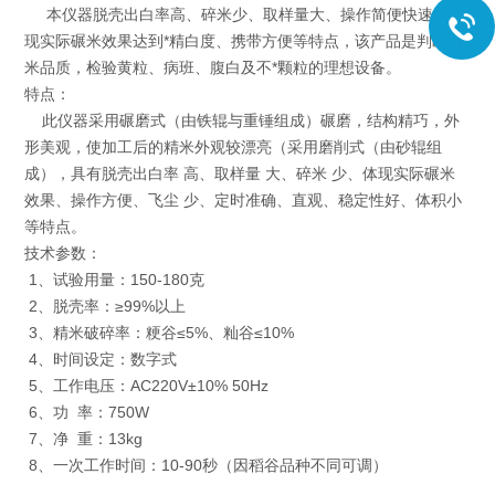
本仪器脱壳出白率高、碎米少、取样量大、操作简便快速、体
现实际碾米效果达到*精白度、携带方便等特点，该产品是判断稻
米品质，检验黄粒、病班、腹白及不*颗粒的理想设备。
特点：
此仪器采用碾磨式（由铁辊与重锤组成）碾磨，结构精巧，外
形美观，使加工后的精米外观较漂亮（采用磨削式（由砂辊组
成），具有脱壳出白率 高、取样量 大、碎米 少、体现实际碾米
效果、操作方便、飞尘 少、定时准确、直观、稳定性好、体积小
等特点。
技术参数：
1、试验用量：150-180克
2、脱壳率：≥99%以上
3、精米破碎率：粳谷≤5%、籼谷≤10%
4、时间设定：数字式
5、工作电压：AC220V±10% 50Hz
6、功 率：750W
7、净 重：13kg
8、一次工作时间：10-90秒（因稻谷品种不同可调）