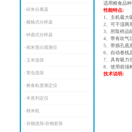
适用粮食品种
碎米分离器
性能特点
:
1、主机最大
横格式分样器
2、可干湿两
3、所取样品
钟鼎式分样器
4、带有吹气
5、带插孔底
稻米垩白观测仪
6、自动卷线
7、具有吸力
玉米选筛
8、使用前须
害虫选筛
技术说明
:
粮食粘度测定仪
米质判定仪
精米机
谷物选筛/谷物套筛