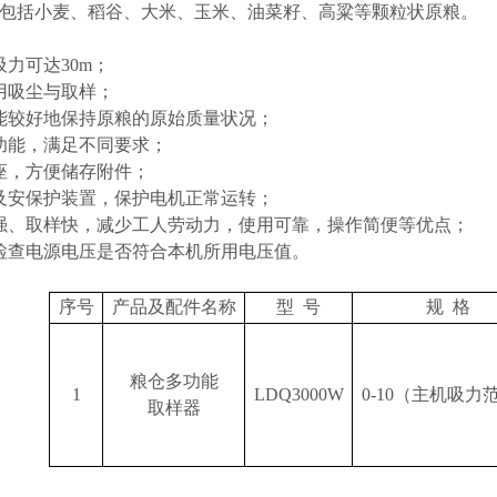
包括小麦、稻谷、大米、玉米、油菜籽、高粱等颗粒状原粮。
吸力可达30m；
用吸尘与取样；
能较好地保持原粮的原始质量状况；
功能，满足不同要求；
座，方便储存附件；
及安保护装置，保护电机正常运转；
强、取样快，减少工人劳动力，使用可靠，操作简便等优点；
检查电源电压是否符合本机所用电压值。
序号
产品及配件名称
型
号
规
格
粮仓多功能
1
LDQ3000W
0-10（主机吸力
取样器