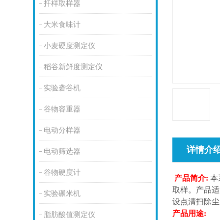
扦样取样器
大米食味计
小麦硬度测定仪
稻谷新鲜度测定仪
实验砻谷机
谷物容重器
电动分样器
详情介
电动筛选器
谷物硬度计
产品简介
:
本
取样。产品适
实验碾米机
设点清扫除尘
产品用途
:
脂肪酸值测定仪