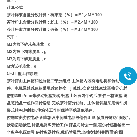
量）。
计算公式
茶叶碎末含量分数计算：碎末茶（％）＝M1／M＊100
茶叶粉末含量分数计算：粉末（％）＝M2／M＊100
茶叶粉末含量分数计算：碎茶（％）＝M3／M＊100
式中：
M1为筛下碎末茶质量，g
M2为筛下粉末质量，g
M3为筛下碎茶质量，g
M为试样质量，g
CFJ-II型
工作原理
茶叶筛由主体箱和控制箱二部分组成,主体箱内装有电动机和传动部
件。电机通过减速箱采用减速轮变一ji减速,按 的速比减速至筛分机所
需的200 r/min来驱动托盘旋转,托盘上装有两个钩爪,抓住三格筛盘,筛
盘随托盘一起作回转运动,完成茶叶筛分功能。主体箱骨架采用铸件拼
装式结构,钢性好,使箱体工作时保持平稳及低噪声。
控制箱由娄控电路,刹车器及中间继电器等部件组成,预置好筛动”圈数”,
按动启动按钮,计数电路即开始工作,筛盘每转去一圈,霍尔传感器输出一
个数字电压信号,供计数器计数,数码管显示,当筛盘旋转到预置的’圈