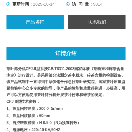
更新时间：
2025-10-14
访 问 量：
5814
产品咨询
联系我们
详情介绍
茶叶筛分机
CFJ-II型系按GB/T8311-2002国家标准《茶粉末和碎茶含量
测定》进行设计。是采用筛分法测定茶中粉末、碎茶含量的检测设备。
该产品试制中一直得到中华供销合作总社茶叶研究院、国家茶叶质量监
督检验中心众多专家的指导，使产品的性能和质量得到进一步提高，用
户可以方便地使用茶叶筛分机开展茶叶粉末和碎茶的测定。
CFJ-II型
技术参数：
1、筛盘回转速度：200 0 -5r/min
2、筛盘回旋幅度：60mm
3、自控转数精度：N 0.5 0（N为预置转数）
4、电源电压：220±10％V,50HZ