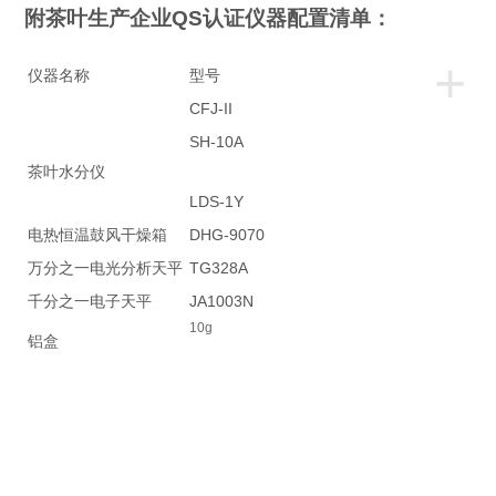
附茶叶生产企业
QS
认证仪器配置清单：
+
仪器名称
型号
CFJ-II
SH-10A
茶叶水分仪
LDS-1Y
电热恒温鼓风干燥箱
DHG-9070
万分之一电光分析天平
TG328A
千分之一电子天平
JA1003N
10g
铝盒