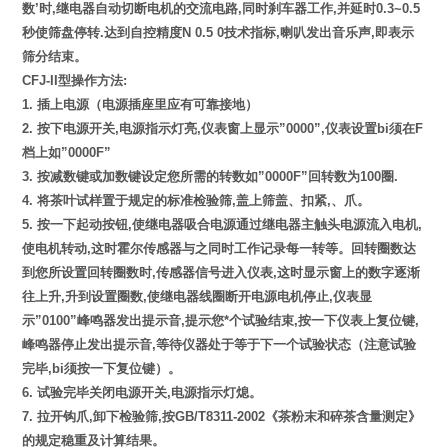
数’时,继电器自动切断电机的交流电路,同时刹车器工作,并延时0.3~0.5
秒使筛盘停转.达到自控精度N 0.5 0技术指标,喇叭发出音乐声,即表示
筛分结束。
CFJ-II型
操作方法:
1. 插上电源（电源插座里应有可靠接地）
2. 按下电源开关,电源指示灯亮,仪表窗上显示”0000”,仪表设置bi须在F
档上如”0000F”
3. 按减数键或加数键设定您所需的转数如”0000F”回转数为100圈.
4. 将茶叶试样置于规定的标准检验筛,盖上筛盖、扣紧,、爪。
5. 按一下起动按钮,使继电器吸合电源通过继电器主触头电源流入电机,
使电机转动,这时霍尔传感器与之同时工作记录每一转等。回转圈数达
到您所设置回转圈数时,传感器信号进入仪表,这时显示窗上的数字逐渐
往上升,升到设置圈数,使继电器线圈断开电源电机停止,仪表显
示”0100”峰鸣器发出提示音,提示您*个试验结束,按一下仪表上复位键,
峰鸣器停止发出提示音,等待仪器处于等于下一个试验状态（注意试验
完毕,bi须按一下复位键）。
6. 试验完毕关闭电源开关,电源指示灯熄。
7. 拉开钩爪,卸下检验筛,按GB/T8311-2002《茶粉末和碎茶含量测定》
的规定稳重及计算结果。