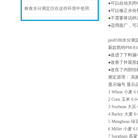
●
可以自动关闭
粮食水分测定仪在这些环境中使用更稳定
●
可以修正水份
●
不需要将试样
●
适用面广，可
pm8188
水分测
新款凯特PM-
●
改进了下料漏
●
改善了外观形
●
改良了内部结
测定原理： 高频
显示编号 显示
1 Wheat
小麦 6.
2 Corn
玉米 6.0-
3 Soybean
大豆 6
4 Barley
大麦 6.
5 Mungbean
绿豆
6 Millet
小麦 6.0
7 Sorghum
高粱 