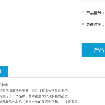
观。
●可以自动关
●可以修正水
产品型号：
值进行修正
更新时间：
产品
绍
的特点：
能自动测量试样重量，自动计算水分含量比例值。
能测定十二个品种，基本覆盖大部分的粮食品质。
编号和品种名称（英文名称的前四个字母），操作直观。