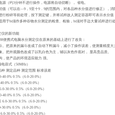
电源（约3分钟不进行操作，电源将自动切断）， 省电。
初值（可以在—9，9至十9．9的范围内，对各品种水分值进行修正），
进行粉碎等前处理，按下测定键，并将试样故人测定容器即可表示水分值
适用于bi须作多种谷物水分测定的检查、检验，bi须对手边大量试样进行
定仪的新功能
8188便携式电脑水分测定仪在原来的基础上进行了改良：
斗。把原来的漏斗改成了自动下料漏斗，减小了操作误差，使测量精度大
象。把外观颜色改成了以乳白色为主，辅以灰色作底衬， 显高贵品质。
构，使产品的环境适应能力 强。
电容式（50MHz）
品种 测定品种 测定范围 标准误差
0-40.0% 0.5%（6.0-20.0%）
40.0% 0.5%（6.0-20.0%）
.0-30.0% 0.5%（6.0-20.0%）
0-40.0% 0.5%（6.0-20.0%）
 6.0-30.0% 0.5%（6.0-20.0%）
-30.0% 0.5%（6.0-20.0%）
6.0-30.0% 0.5%（6.0-20.0%）