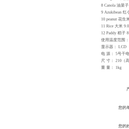
8 Canola
油菜子 6
9 Azukibean
红小
10 peanut
花生米 
11 Rice
大米 9.0
12 Paddy
稻子 8.
使用温度范围：
显示器： LCD
电 源： 5号
尺 寸： 210（
重 量： 1kg
您的
您的