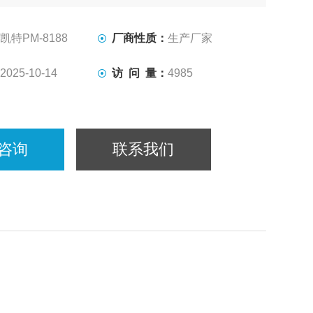
闭电源（约3分钟不进行操作，电源将自动切断）， 省电。
份初值（可以在—9，9至十9．9的范围内，对各品种水分
凯特PM-8188
厂商性质：
生产厂家
），消除环境影响，提高测量精度。
2025-10-14
访 问 量：
4985
咨询
联系我们