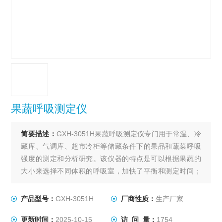
果蔬呼吸测定仪
简要描述：
GXH-3051H果蔬呼吸测定仪专门用于常温、冷
藏库、气调库、超市冷柜等储藏条件下的果品和蔬菜呼吸
强度的测定和分析研究。该仪器的特点是可以根据果蔬的
大小来选择不同体积的呼吸室，加快了平衡和测定时间；
可以同时显示呼吸室的CO2浓度、O2浓度、温度和湿度。
该仪器具有多功能、高精度、快速、高效、方便等特点，
产品型号：
GXH-3051H
厂商性质：
生产厂家
非常适合于食品，园艺、果品、蔬菜、外贸等各类学校、
更新时间：
2025-10-15
访 问 量：
1754
科研院所用于各类果品和蔬菜的呼吸测定。